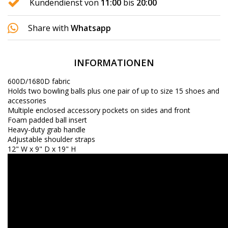
Kundendienst von
11:00
bis
20:00
Share with
Whatsapp
INFORMATIONEN
600D/1680D fabric
Holds two bowling balls plus one pair of up to size 15 shoes and
accessories
Multiple enclosed accessory pockets on sides and front
Foam padded ball insert
Heavy-duty grab handle
Adjustable shoulder straps
12" W x 9" D x 19" H