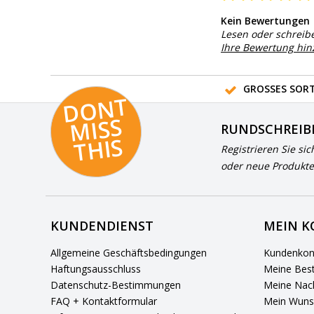
Kein Bewertungen
Lesen oder schreib
Ihre Bewertung hi
GROSSES SORT
D
O
N
T
MI
S
T
HI
S
RUNDSCHREIB
S
Registrieren Sie sic
oder neue Produkte
KUNDENDIENST
MEIN 
Allgemeine Geschäftsbedingungen
Kundenkon
Haftungsausschluss
Meine Best
Datenschutz-Bestimmungen
Meine Nach
FAQ + Kontaktformular
Mein Wuns