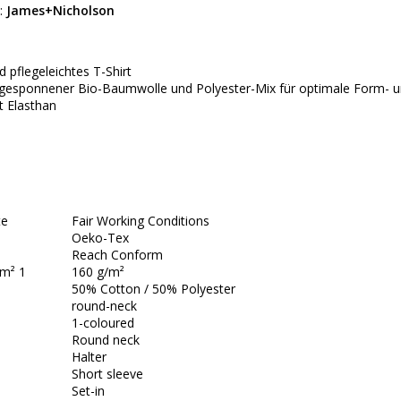
:
James+Nicholson
d pflegeleichtes T-Shirt
ggesponnener Bio-Baumwolle und Polyester-Mix für optimale Form- 
 Elasthan
te
Fair Working Conditions
Oeko-Tex
Reach Conform
/m² 1
160 g/m²
50% Cotton / 50% Polyester
round-neck
1-coloured
Round neck
Halter
Short sleeve
Set-in