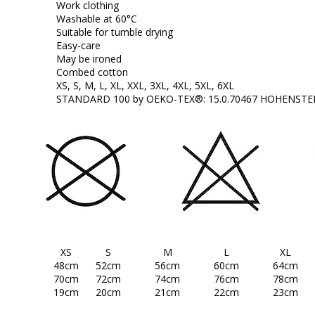
Work clothing
Washable at 60°C
Suitable for tumble drying
Easy-care
May be ironed
Combed cotton
XS, S, M, L, XL, XXL, 3XL, 4XL, 5XL, 6XL
STANDARD 100 by OEKO-TEX®: 15.0.70467 HOHENSTE
:
XS
S
M
L
XL
48cm
52cm
56cm
60cm
64cm
70cm
72cm
74cm
76cm
78cm
19cm
20cm
21cm
22cm
23cm