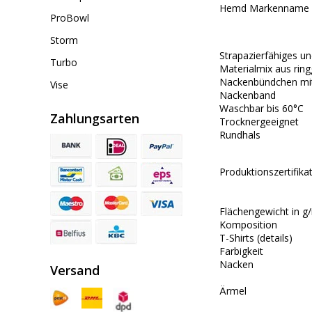
Hemd Markenname
ProBowl
Storm
Strapazierfähiges un
Turbo
Materialmix aus rin
Nackenbündchen mit
Vise
Nackenband
Waschbar bis 60°C
Zahlungsarten
Trocknergeeignet
Rundhals
Produktionszertifika
Flächengewicht
in g
Komposition
T-Shirts (details)
Farbigkeit
Nacken
Versand
Ärmel