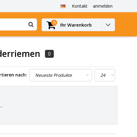
Kontakt
anmelden
0
Ihr Warenkorb
uderriemen
0
rtieren nach:
.