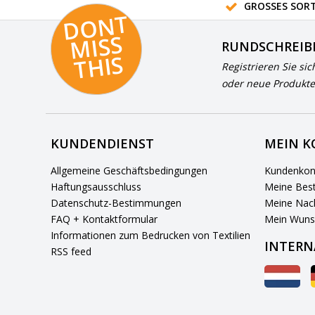
GROSSES SORT
D
O
N
T
MI
S
T
HI
S
RUNDSCHREIB
S
Registrieren Sie sic
oder neue Produkte
KUNDENDIENST
MEIN 
Allgemeine Geschäftsbedingungen
Kundenkon
Haftungsausschluss
Meine Best
Datenschutz-Bestimmungen
Meine Nach
FAQ + Kontaktformular
Mein Wuns
Informationen zum Bedrucken von Textilien
INTERN
RSS feed