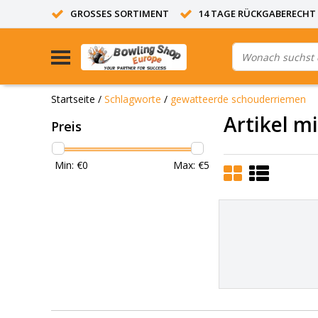
GROSSES SORTIMENT
14 TAGE RÜCKGABERECHT
Startseite
/
Schlagworte
/
gewatteerde schouderriemen
Artikel m
Preis
Min: €
0
Max: €
5