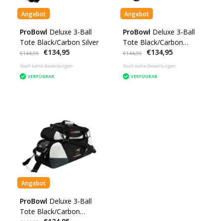
Angebot
Angebot
ProBowl
Deluxe 3-Ball
ProBowl
Deluxe 3-Ball
Tote Black/Carbon Silver
Tote Black/Carbon
€134,95
€134,95
Orange
€144,95
€144,95
Noch keine Bewertungen
Noch keine Bewertungen
VERFÜGBAR
VERFÜGBAR
Angebot
ProBowl
Deluxe 3-Ball
Tote Black/Carbon