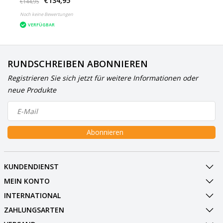
€134,95
White
€144,95
Noch keine Bewertungen
VERFÜGBAR
RUNDSCHREIBEN ABONNIEREN
Registrieren Sie sich jetzt für weitere Informationen oder
neue Produkte
Abonnieren
KUNDENDIENST
MEIN KONTO
INTERNATIONAL
ZAHLUNGSARTEN