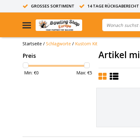
GROSSES SORTIMENT
14 TAGE RÜCKGABERECHT
Startseite
/
Schlagworte
/
Kustom Kit
Artikel m
Preis
Min: €
0
Max: €
5