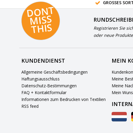
GROSSES SORT
D
O
N
T
MI
S
T
HI
S
RUNDSCHREIB
S
Registrieren Sie sic
oder neue Produkte
KUNDENDIENST
MEIN 
Allgemeine Geschäftsbedingungen
Kundenkon
Haftungsausschluss
Meine Best
Datenschutz-Bestimmungen
Meine Nach
FAQ + Kontaktformular
Mein Wuns
Informationen zum Bedrucken von Textilien
INTERN
RSS feed