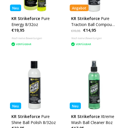
Neu
Angebot
KR Strikeforce
Pure
KR Strikeforce
Pure
Energy 8/32oz
Traction Ball Compound
€19,95
€14,95
8oz Letzte stuck
€19,95
Noch keine Bewertungen
Noch keine Bewertungen
VERFÜGBAR
VERFÜGBAR
Neu
Neu
KR Strikeforce
Pure
KR Strikeforce
Xtreme
Shine Ball Polish 8/32oz
Wash Ball Cleaner 8oz