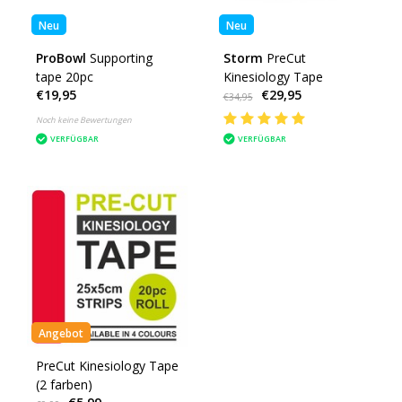
Neu
Neu
ProBowl
Supporting
Storm
PreCut
tape 20pc
Kinesiology Tape
€19,95
€29,95
€34,95
Noch keine Bewertungen
VERFÜGBAR
VERFÜGBAR
Angebot
PreCut Kinesiology Tape
(2 farben)