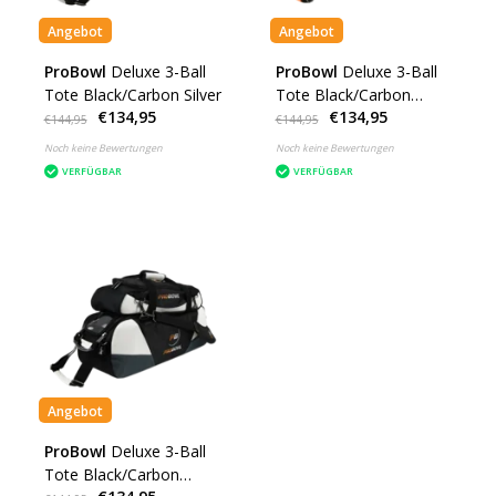
Angebot
Angebot
ProBowl
Deluxe 3-Ball
ProBowl
Deluxe 3-Ball
Tote Black/Carbon Silver
Tote Black/Carbon
€134,95
€134,95
Orange
€144,95
€144,95
Noch keine Bewertungen
Noch keine Bewertungen
VERFÜGBAR
VERFÜGBAR
Angebot
ProBowl
Deluxe 3-Ball
Tote Black/Carbon