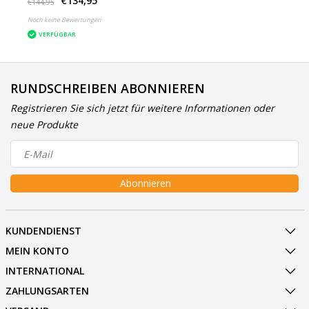
€134,95
White
€144,95
Noch keine Bewertungen
VERFÜGBAR
RUNDSCHREIBEN ABONNIEREN
Registrieren Sie sich jetzt für weitere Informationen oder
neue Produkte
Abonnieren
KUNDENDIENST
MEIN KONTO
INTERNATIONAL
ZAHLUNGSARTEN