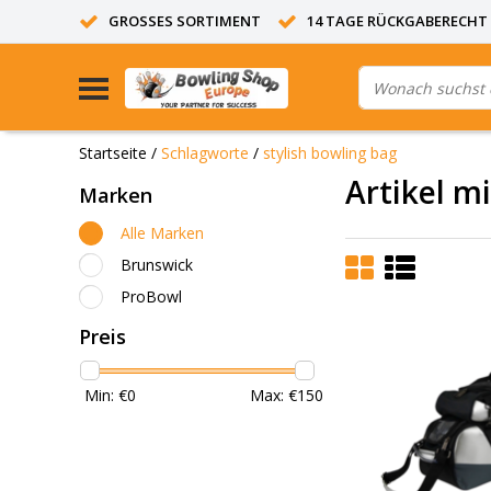
GROSSES SORTIMENT
14 TAGE RÜCKGABERECHT
Startseite
/
Schlagworte
/
stylish bowling bag
Artikel m
Marken
Alle Marken
Brunswick
ProBowl
Preis
Min: €
0
Max: €
150