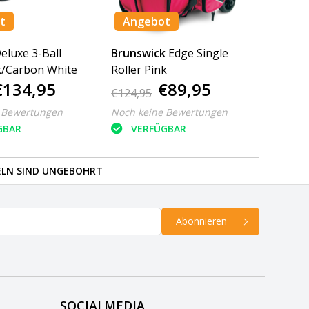
t
Angebot
eluxe 3-Ball
Brunswick
Edge Single
k/Carbon White
Roller Pink
€134,95
€89,95
€124,95
 Bewertungen
Noch keine Bewertungen
GBAR
VERFÜGBAR
ELN SIND UNGEBOHRT
Abonnieren
SOCIALMEDIA