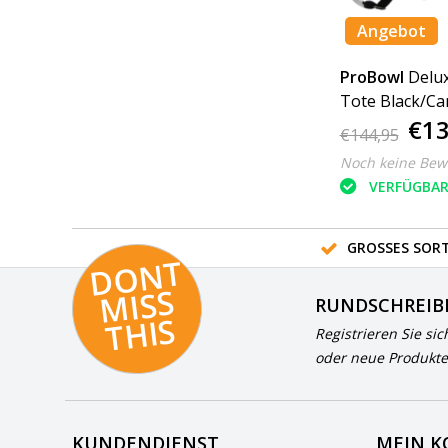
Angebot
ProBowl
Delux
Tote Black/Ca
€13
€144,95
Noch keine Bew
VERFÜGBA
GROSSES SORT
D
O
N
T
MI
S
T
HI
S
RUNDSCHREIB
S
Registrieren Sie sic
oder neue Produkte
KUNDENDIENST
MEIN 