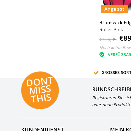
Angebot
Brunswick
Edg
Roller Pink
€89
€124,95
Noch keine Bew
VERFÜGBA
GROSSES SORT
D
O
N
T
MI
S
T
HI
S
RUNDSCHREIB
S
Registrieren Sie sic
oder neue Produkte
KUNDENDIENST
MEIN 