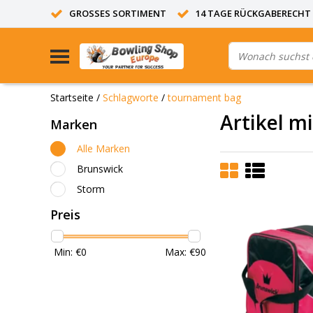
GROSSES SORTIMENT
14 TAGE RÜCKGABERECHT
Startseite
/
Schlagworte
/
tournament bag
Artikel m
Marken
Alle Marken
Brunswick
Storm
Preis
Min: €
0
Max: €
90