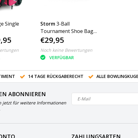
e Single
Storm
3-Ball
Tournament Shoe Bag
,95
€29,95
DYE
ertungen
Noch keine Bewertungen
R
VERFÜGBAR
IMENT
14 TAGE RÜCKGABERECHT
ALLE BOWLINGKUG
EN ABONNIEREN
h jetzt für weitere Informationen
KONTO
ZAHLUNGSARTEN