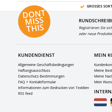
GROSSES SORT
D
O
N
T
MI
S
T
HI
S
RUNDSCHREIB
S
Registrieren Sie sic
oder neue Produkte
KUNDENDIENST
MEIN 
Allgemeine Geschäftsbedingungen
Kundenkon
Haftungsausschluss
Meine Best
Datenschutz-Bestimmungen
Meine Nach
FAQ + Kontaktformular
Mein Wuns
Informationen zum Bedrucken von Textilien
INTERN
RSS feed