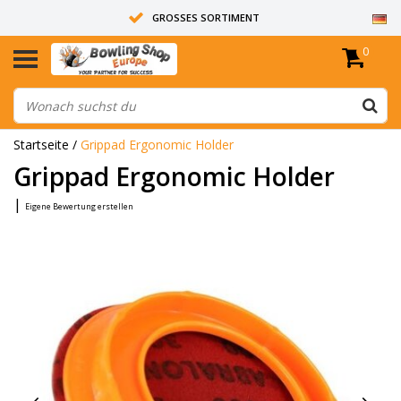
GROSSES SORTIMENT
0
14 TAGE RÜCKGABERECHT
ALLE BOWLINGKUGELN SIND UNGEBOHRT
Startseite
/
Grippad Ergonomic Holder
Grippad Ergonomic Holder
|
Eigene Bewertung erstellen