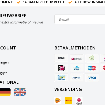
TIMENT
14 DAGEN RETOUR RECHT
ALLE BOWLINGBAL
NIEUWSBRIEF
 extra informatie of nieuwe
CCOUNT
BETAALMETHODEN
n
lingen
s
lijst
ATIONAL
VERZENDING