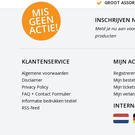
GROOT ASSOR
MI
S
G
E
E
A
C
TI
N
INSCHRIJVEN 
E!
Meld je nu aan voor
producten
KLANTENSERVICE
MIJN A
Algemene voorwaarden
Registrere
Disclaimer
Mijn bestel
Privacy Policy
Mijn ticket
FAQ + Contact Formulier
Mijn verlang
Informatie bedrukken textiel
INTERN
RSS-feed