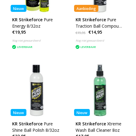
Nieuw
Aanbieding
KR Strikeforce
Pure
KR Strikeforce
Pure
Energy 8/32oz
Traction Ball Compound
€19,95
€14,95
8oz Op=op
€19,95
Nog niet gewaardeerd
Nog niet gewaardeerd
LEVERBAAR
LEVERBAAR
Nieuw
Nieuw
KR Strikeforce
Pure
KR Strikeforce
Xtreme
Shine Ball Polish 8/32oz
Wash Ball Cleaner 8oz