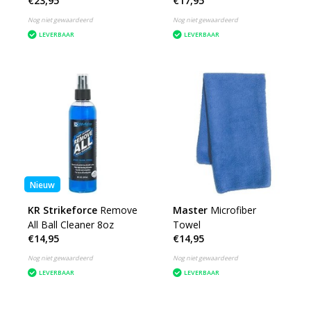
€23,95
€17,95
Nog niet gewaardeerd
Nog niet gewaardeerd
LEVERBAAR
LEVERBAAR
Nieuw
KR Strikeforce
Remove
Master
Microfiber
All Ball Cleaner 8oz
Towel
€14,95
€14,95
Nog niet gewaardeerd
Nog niet gewaardeerd
LEVERBAAR
LEVERBAAR