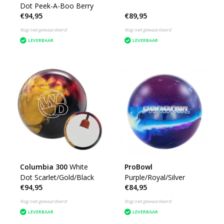
Dot Peek-A-Boo Berry
€94,95
€89,95
Nog niet gewaardeerd
Nog niet gewaardeerd
LEVERBAAR
LEVERBAAR
Columbia 300
White
ProBowl
Dot Scarlet/Gold/Black
Purple/Royal/Silver
€94,95
€84,95
Nog niet gewaardeerd
Nog niet gewaardeerd
LEVERBAAR
LEVERBAAR