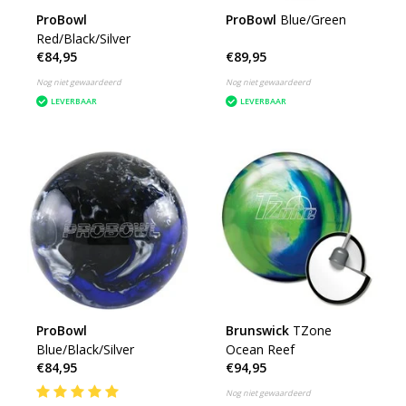
ProBowl
ProBowl
Blue/Green
Red/Black/Silver
€84,95
€89,95
Nog niet gewaardeerd
Nog niet gewaardeerd
LEVERBAAR
LEVERBAAR
ProBowl
Brunswick
TZone
Blue/Black/Silver
Ocean Reef
€84,95
€94,95
Nog niet gewaardeerd