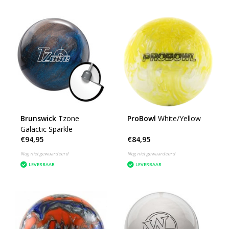
Brunswick
Tzone
ProBowl
White/Yellow
Galactic Sparkle
€94,95
€84,95
Nog niet gewaardeerd
Nog niet gewaardeerd
LEVERBAAR
LEVERBAAR