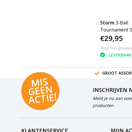
Storm
3-Ball
Tournament 
€29,95
DYE
Nog niet gewaa
LEVERBAAR
GROOT ASSOR
MI
S
G
E
E
A
C
TI
N
INSCHRIJVEN 
E!
Meld je nu aan voor
producten
KLANTENSERVICE
MIJN A