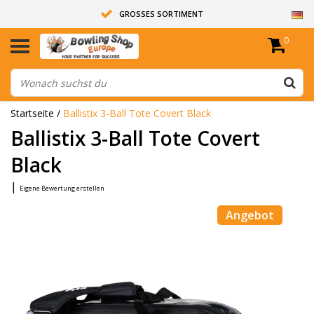
GROSSES SORTIMENT
0
14 TAGE RÜCKGABERECHT
ALLE BOWLINGKUGELN SIND UNGEBOHRT
Startseite
/
Ballistix 3-Ball Tote Covert Black
Ballistix 3-Ball Tote Covert
Black
|
Eigene Bewertung erstellen
Angebot