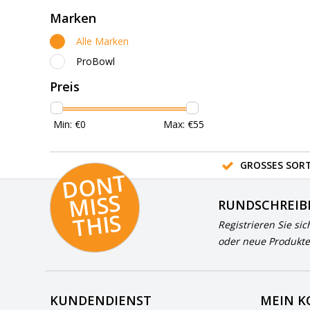
Marken
Alle Marken
ProBowl
Preis
Min: €
0
Max: €
55
GROSSES SORT
D
O
N
T
MI
S
T
HI
S
RUNDSCHREIB
S
Registrieren Sie sic
oder neue Produkte
KUNDENDIENST
MEIN 