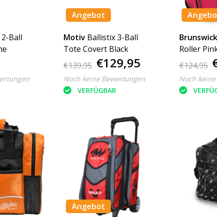
Angebot
Angebo
 2-Ball
Motiv
Ballistix 3-Ball
Brunswic
me
Tote Covert Black
Roller Pin
€129,95
€139,95
€124,95
ertungen
Noch keine Bewertungen
Noch keine
R
VERFÜGBAR
VERFÜ
Angebot