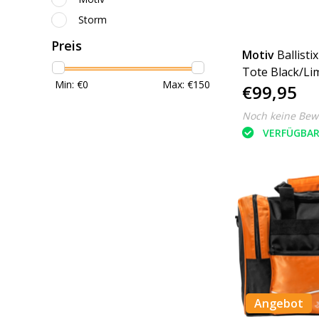
Storm
Preis
Motiv
Ballistix
Tote Black/Li
Min: €
0
Max: €
150
€99,95
Noch keine Bew
VERFÜGBA
Angebot