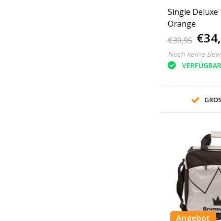
Single Deluxe
Orange
€34
€39,95
Noch keine Bew
VERFÜGBA
GROS
Angebot