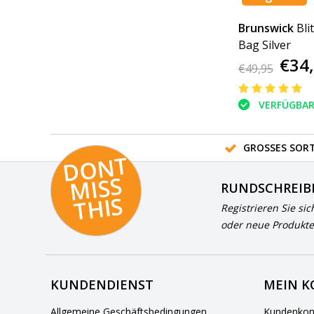
Brunswick
Bli
Bag Silver
€34
€49,95
VERFÜGBA
GROSSES SORT
D
O
N
T
MI
S
T
HI
S
RUNDSCHREIB
S
Registrieren Sie sic
oder neue Produkte
KUNDENDIENST
MEIN 
Allgemeine Geschäftsbedingungen
Kundenkon