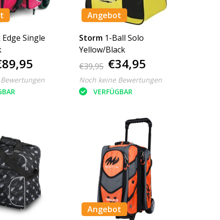
t
Angebot
k
Edge Single
Storm
1-Ball Solo
k
Yellow/Black
€89,95
€34,95
€39,95
 Bewertungen
Noch keine Bewertungen
GBAR
VERFÜGBAR
Angebot