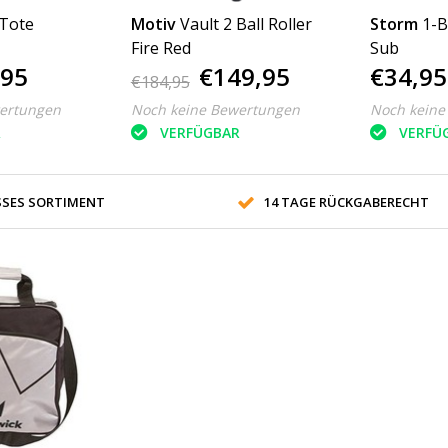
 Tote
Motiv
Vault 2 Ball Roller
Storm
1-B
Fire Red
Sub
,95
€149,95
€34,95
€184,95
ertungen
Noch keine Bewertungen
Noch keine
R
VERFÜGBAR
VERFÜ
SES SORTIMENT
14 TAGE RÜCKGABERECHT