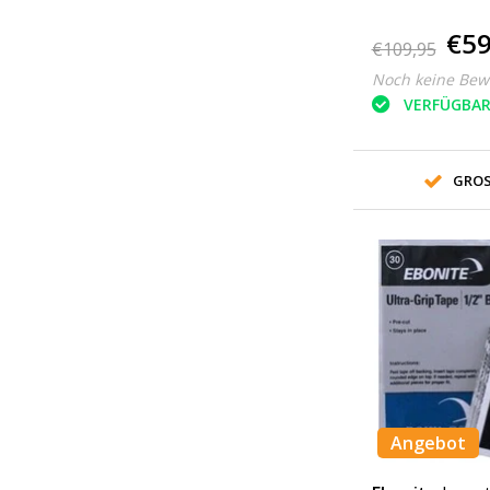
€59
€109,95
Noch keine Bew
VERFÜGBA
GROS
Angebot