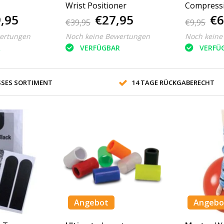
Wrist Positioner
Compressi
,95
€27,95
€6
€39,95
€9,95
ertungen
Noch keine Bewertungen
Noch keine
R
VERFÜGBAR
VERFÜ
SES SORTIMENT
14 TAGE RÜCKGABERECHT
Angebot
Angebo