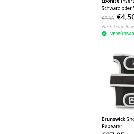
Ebonite
Inser
Schwarz oder 
€4,5
PC)
€7,95
Noch keine Bew
VERFÜGBA
Brunswick
Sh
Repeater