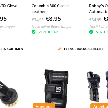
 /RX Glove
Columbia 300
Classic
Robby's
O
Leather
Automatic 
,95
€8,95
€
€34,95
€34,95
ertungen
Noch keine Bewertungen
Noch keine
R
VERFÜGBAR
VERFÜ
SES SORTIMENT
14 TAGE RÜCKGABERECHT
Angebot
Angebo