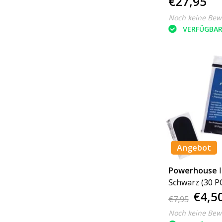
€27,95
Noch keine Bew
VERFÜGBA
Angebot
Powerhouse
Schwarz (30 P
€4,5
€7,95
Noch keine Bew