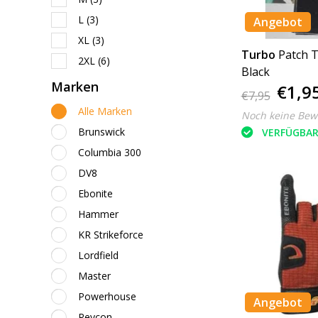
L
(3)
Angebot
XL
(3)
Turbo
Patch T
2XL
(6)
Black
Marken
€1,9
€7,95
Alle Marken
Noch keine Bew
Brunswick
VERFÜGBA
Columbia 300
DV8
Ebonite
Hammer
KR Strikeforce
Lordfield
Master
Powerhouse
Angebot
Revcon