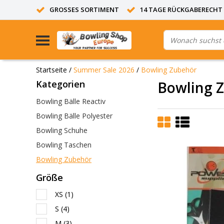
GROSSES SORTIMENT
14 TAGE RÜCKGABERECHT
Startseite
/
Summer Sale 2026
/
Bowling Zubehör
Kategorien
Bowling 
Bowling Bälle Reactiv
Bowling Bälle Polyester
Bowling Schuhe
Bowling Taschen
Bowling Zubehör
Größe
XS
(1)
S
(4)
M
(3)