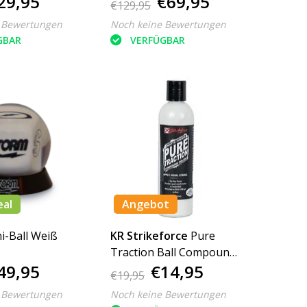
29,95
€69,95
€129,95
 Bewertungen
Noch keine Bewertungen
GBAR
VERFÜGBAR
eal
Angebot
i-Ball Weiß
KR Strikeforce
Pure
Traction Ball Compound
49,95
€14,95
8oz Letzte stuck
€19,95
 Bewertungen
Noch keine Bewertungen