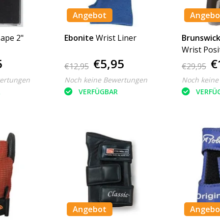
Angebot
Angebo
ape 2"
Ebonite
Wrist Liner
Brunswic
Wrist Posi
5
€5,95
€
€12,95
€29,95
ertungen
Noch keine Bewertungen
Noch keine
R
VERFÜGBAR
VERFÜ
Angebot
Angebo