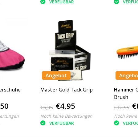
R
VERFÜGBAR
VERFÜ
Angebot
Angebo
erschuhe
Master
Gold Tack Grip
Hammer
Brush
,50
€4,95
€
€6,95
€12,95
ertungen
Noch keine Bewertungen
Noch keine
R
VERFÜGBAR
VERFÜ