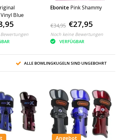
riginal
Ebonite
Pink Shammy
Vinyl Blue
8,95
€27,95
€34,95
 Bewertungen
Noch keine Bewertungen
GBAR
VERFÜGBAR
ALLE BOWLINGKUGELN SIND UNGEBOHRT
t
Angebot