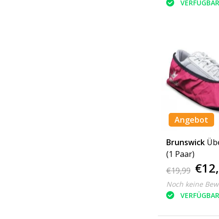
VERFÜGBA
Angebot
Brunswick
Üb
(1 Paar)
€12
€19,99
Noch keine Bew
VERFÜGBA