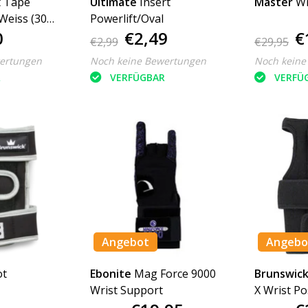
t Tape
Ultimate
Insert
Master
Wr
Weiss (30
Powerlift/Oval
0
€2,49
€
€2,99
€29,95
ertungen
Noch keine Bewertungen
Noch keine
R
VERFÜGBAR
VERFÜ
Angebot
Angebo
ot
Ebonite
Mag Force 9000
Brunswic
Wrist Support
X Wrist Po