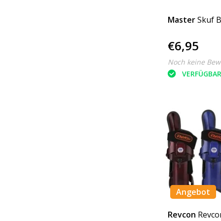
Master
Skuf 
€6,95
Noch keine Bew
VERFÜGBA
Angebot
Revcon
Revco