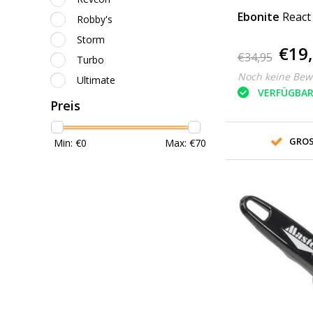
Ebonite
React
Robby's
Storm
€19
€34,95
Turbo
Noch keine Bew
Ultimate
VERFÜGBA
Preis
GROS
Min: €
0
Max: €
70