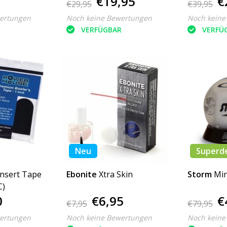
€19,95
€
€29,95
€39,95
ertungen
Noch keine Bewertungen
Noch keine
R
VERFÜGBAR
VERFÜ
Neu
Superd
Insert Tape
Ebonite
Xtra Skin
Storm
Min
C)
0
€6,95
€
€7,95
€79,95
ertungen
Noch keine Bewertungen
Noch keine