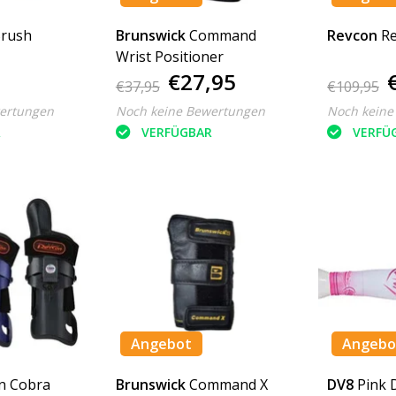
Brush
Brunswick
Command
Revcon
R
Wrist Positioner
€27,95
€37,95
€109,95
ertungen
Noch keine Bewertungen
Noch keine
R
VERFÜGBAR
VERFÜ
Angebot
Angebo
n Cobra
Brunswick
Command X
DV8
Pink 