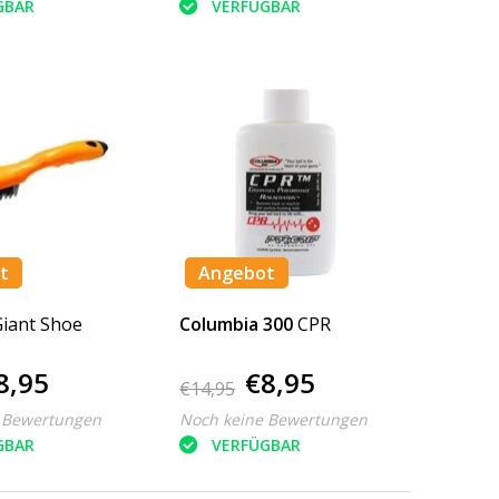
GBAR
VERFÜGBAR
t
Angebot
Giant Shoe
Columbia 300
CPR
8,95
€8,95
€14,95
 Bewertungen
Noch keine Bewertungen
GBAR
VERFÜGBAR