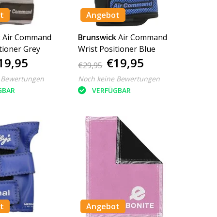
t
Angebot
k
Air Command
Brunswick
Air Command
tioner Grey
Wrist Positioner Blue
19,95
€19,95
€29,95
 Bewertungen
Noch keine Bewertungen
GBAR
VERFÜGBAR
t
Angebot