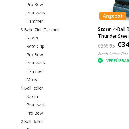
Pro Bowl
Brunswick
Angebot
Hammer
Storm
4-Ball 
3 Bälle Zieh Taschen
Thunder Steel
Storm
€34
Blue/Black
€369,95
Roto Grip
Noch keine Bew
Pro Bowl
VERFÜGBA
Brunswick
Hammer
Motiv
1 Ball Roller
Storm
Brunswick
Pro Bowl
2 Ball Roller