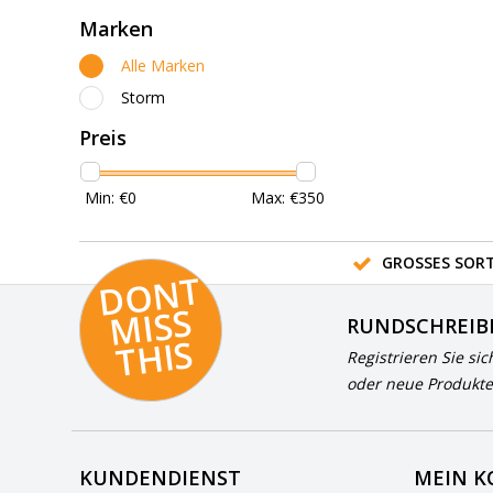
Marken
Alle Marken
Storm
Preis
Min: €
0
Max: €
350
GROSSES SORT
D
O
N
T
MI
S
T
HI
S
RUNDSCHREIB
S
Registrieren Sie sic
oder neue Produkte
KUNDENDIENST
MEIN 