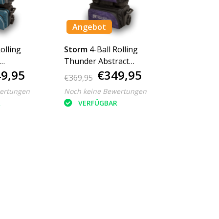
Angebot
Rolling
Storm
4-Ball Rolling
Thunder Abstract
9,95
€349,95
Purple/Black
€369,95
ertungen
Noch keine Bewertungen
R
VERFÜGBAR