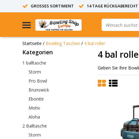
GROSSES SORTIMENT
14 TAGE RÜCKGABERECHT
Startseite
/
Bowling Taschen
/
4 bal roller
Kategorien
4 bal rolle
1 balltasche
Geben Sie Ihre Bowl
Storm
Pro Bowl
Brunswick
Ebonite
Motiv
Aloha
2 Balltasche
Storm