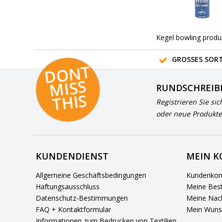
Kegel bowling produ
GROSSES SORT
D
O
N
T
MI
S
T
HI
S
RUNDSCHREIB
S
Registrieren Sie sic
oder neue Produkte
KUNDENDIENST
MEIN 
Allgemeine Geschäftsbedingungen
Kundenkon
Haftungsausschluss
Meine Best
Datenschutz-Bestimmungen
Meine Nach
FAQ + Kontaktformular
Mein Wuns
Informationen zum Bedrucken von Textilien