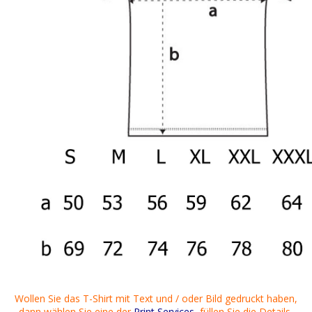
Wollen Sie
das T-Shirt
mit Text
und / oder
Bild gedruckt
haben,
dann
wählen Sie eine der
Print Services
, füllen Sie die
Details
,