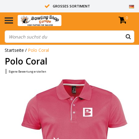
GROSSES SORTIMENT
0
14 TAGE RÜCKGABERECHT
ALLE BOWLINGKUGELN SIND UNGEBOHRT
Startseite
/
Polo Coral
Polo Coral
|
Eigene Bewertung erstellen