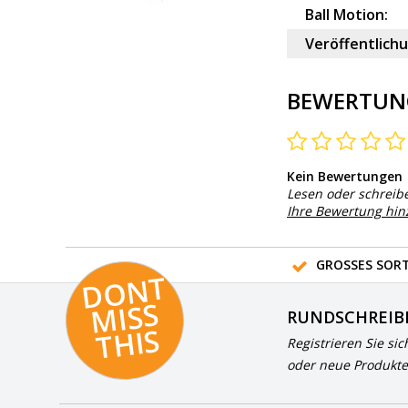
Ball Motion:
Veröffentlich
BEWERTUN
Kein Bewertungen
Lesen oder schreib
Ihre Bewertung hi
GROSSES SORT
D
O
N
T
MI
S
T
HI
S
RUNDSCHREIB
S
Registrieren Sie sic
oder neue Produkte