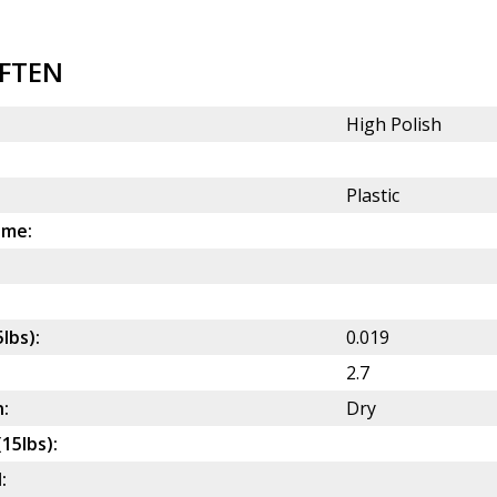
FTEN
High Polish
Plastic
ame:
5lbs):
0.019
2.7
:
Dry
(15lbs):
: