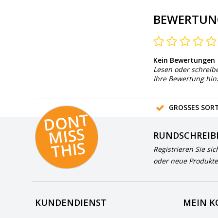
BEWERTUN
Kein Bewertungen
Lesen oder schreib
Ihre Bewertung hi
GROSSES SORT
D
O
N
T
MI
S
T
HI
S
RUNDSCHREIB
S
Registrieren Sie sic
oder neue Produkte
KUNDENDIENST
MEIN 