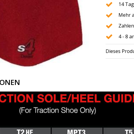
14 Tag
Mehr a
Zahlen
4 - 8 
Dieses Produ
IONEN