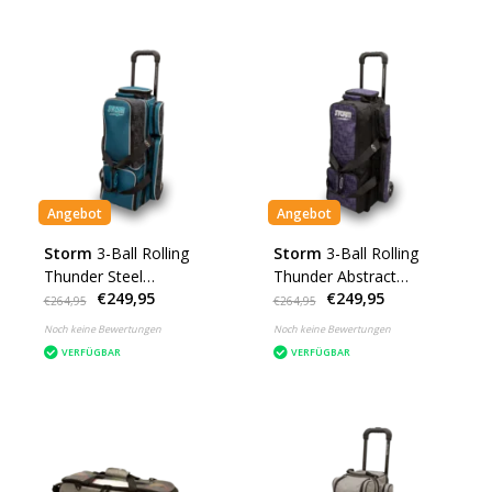
Angebot
Angebot
Storm
3-Ball Rolling
Storm
3-Ball Rolling
Thunder Steel
Thunder Abstract
€249,95
€249,95
Blue/Black
Purple/Black
€264,95
€264,95
Noch keine Bewertungen
Noch keine Bewertungen
VERFÜGBAR
VERFÜGBAR