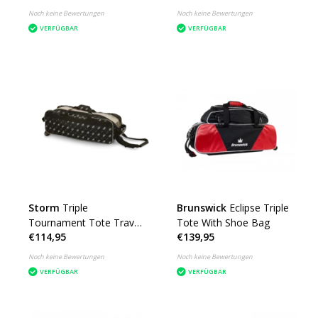
Noch keine Bewertungen
Noch keine Bewertungen
VERFÜGBAR
VERFÜGBAR
Storm
Triple
Brunswick
Eclipse Triple
Tournament Tote Travel
Tote With Shoe Bag
€114,95
€139,95
Dye Sub
Noch keine Bewertungen
Noch keine Bewertungen
VERFÜGBAR
VERFÜGBAR