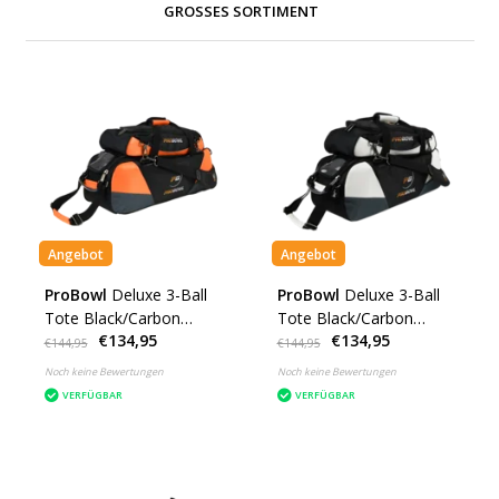
GROSSES SORTIMENT
Angebot
Angebot
ProBowl
Deluxe 3-Ball
ProBowl
Deluxe 3-Ball
Tote Black/Carbon
Tote Black/Carbon
€134,95
€134,95
Orange
White
€144,95
€144,95
Noch keine Bewertungen
Noch keine Bewertungen
VERFÜGBAR
VERFÜGBAR