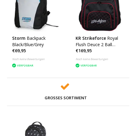
Storm
Backpack
KR Strikeforce
Royal
Black/Blue/Grey
Flush Deuce 2 Ball
€69,95
€169,95
Backpack
Noch keine Bewertungen
Noch keine Bewertungen
VERFÜGBAR
VERFÜGBAR
GROSSES SORTIMENT