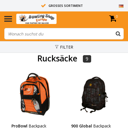
GROSSES SORTIMENT
0
14 TAGE RÜCKGABERECHT
ALLE BOWLINGKUGELN SIND UNGEBOHRT
FILTER
Rucksäcke
9
ProBowl
Backpack
900 Global
Backpack