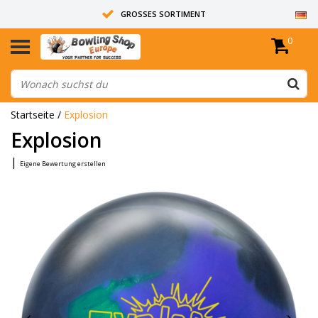
GROSSES SORTIMENT
0
14 TAGE RÜCKGABERECHT
ALLE BOWLINGKUGELN SIND UNGEBOHRT
Startseite
/
Explosion
Explosion
|
Eigene Bewertung erstellen