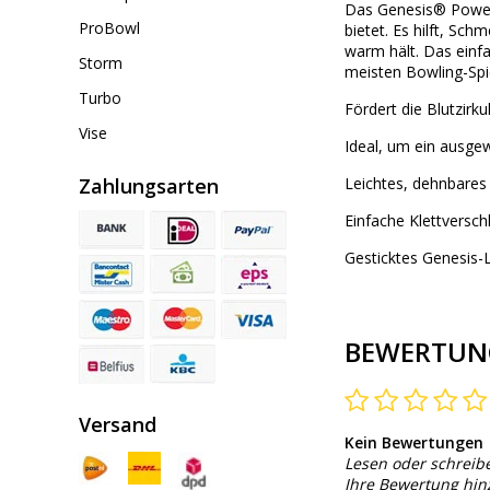
Das Genesis® Power B
ProBowl
bietet. Es hilft, S
warm hält. Das einf
Storm
meisten Bowling-Spie
Turbo
Fördert die Blutzirk
Vise
Ideal, um ein ausg
Zahlungsarten
Leichtes, dehnbares
Einfache Klettvers
Gesticktes Genesis-
BEWERTUN
Versand
Kein Bewertungen
Lesen oder schreib
Ihre Bewertung hi