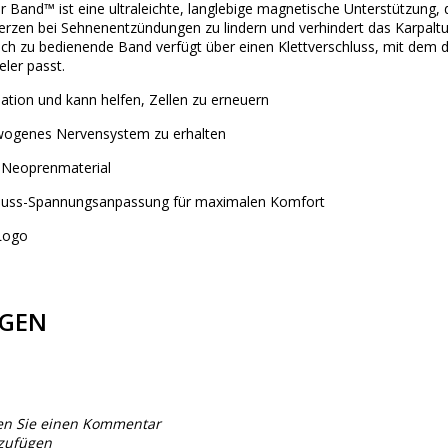
and™ ist eine ultraleichte, langlebige magnetische Unterstützung, di
chmerzen bei Sehnenentzündungen zu lindern und verhindert das Karpa
ach zu bedienende Band verfügt über einen Klettverschluss, mit dem 
ler passt.
ulation und kann helfen, Zellen zu erneuern
ewogenes Nervensystem zu erhalten
 Neoprenmaterial
chluss-Spannungsanpassung für maximalen Komfort
Logo
GEN
en Sie einen Kommentar
nzufügen