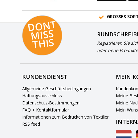
GROSSES SORT
D
O
N
T
MI
S
T
HI
S
RUNDSCHREIB
S
Registrieren Sie sic
oder neue Produkte
KUNDENDIENST
MEIN 
Allgemeine Geschäftsbedingungen
Kundenkon
Haftungsausschluss
Meine Best
Datenschutz-Bestimmungen
Meine Nach
FAQ + Kontaktformular
Mein Wuns
Informationen zum Bedrucken von Textilien
INTERN
RSS feed