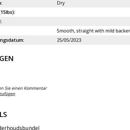
:
Dry
(15lbs):
:
Smooth, straight with mild backe
ungsdatum:
25/05/2023
GEN
en Sie einen Kommentar
nzufügen
LS
derhoudsbundel