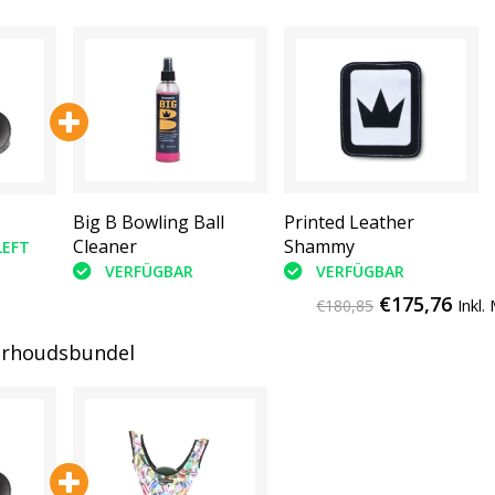
Big B Bowling Ball
Printed Leather
Cleaner
Shammy
LEFT
VERFÜGBAR
VERFÜGBAR
€175,76
€180,85
Inkl.
rhoudsbundel