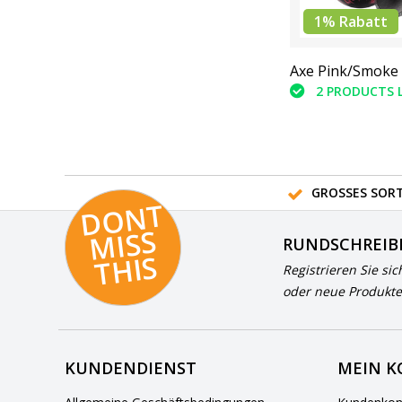
1% Rabatt
Axe Pink/Smoke
2 PRODUCTS 
GROSSES SORT
D
O
N
T
MI
S
T
HI
S
RUNDSCHREIB
S
Registrieren Sie sic
oder neue Produkte
KUNDENDIENST
MEIN 