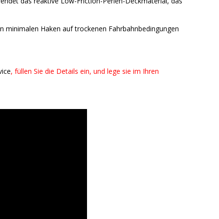
rwendet das reaktive Low-Friction-Perlen-Deckmaterial, das
einen minimalen Haken auf trockenen Fahrbahnbedingungen
vice
, füllen Sie die Details ein, und lege sie im Ihren