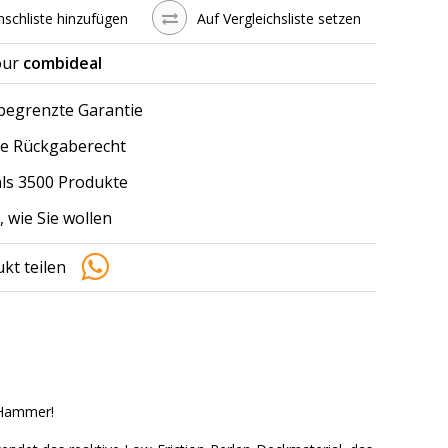
schliste hinzufügen
Auf Vergleichsliste setzen
our
combideal
 begrenzte Garantie
e Rückgaberecht
ls 3500 Produkte
, wie Sie wollen
kt teilen
n Hammer!