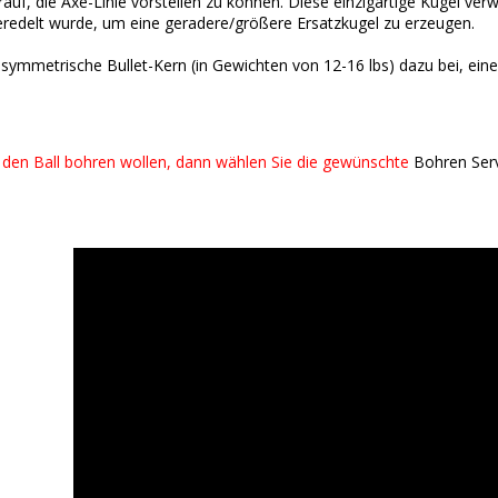
auf, die Axe-Linie vorstellen zu können. Diese einzigartige Kugel ve
veredelt wurde, um eine geradere/größere Ersatzkugel zu erzeugen.
r symmetrische Bullet-Kern (in Gewichten von 12-16 lbs) dazu bei, 
 den Ball bohren wollen, dann wählen Sie die gewünschte
Bohren Ser