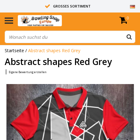
GROSSES SORTIMENT
0
14 TAGE RÜCKGABERECHT
ALLE BOWLINGKUGELN SIND UNGEBOHRT
Startseite
/
Abstract shapes Red Grey
Abstract shapes Red Grey
|
Eigene Bewertung erstellen