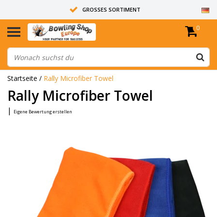
GROSSES SORTIMENT
0
14 TAGE RÜCKGABERECHT
ALLE BOWLINGKUGELN SIND UNGEBOHRT
Startseite
/
Rally Microfiber Towel
Rally Microfiber Towel
|
Eigene Bewertung erstellen