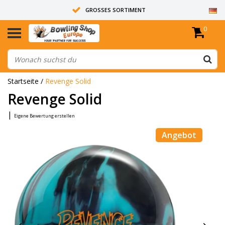
GROSSES SORTIMENT
0
14 TAGE RÜCKGABERECHT
ALLE BOWLINGKUGELN SIND UNGEBOHRT
Startseite
/
Revenge Solid
Revenge Solid
|
Eigene Bewertung erstellen
Angebot