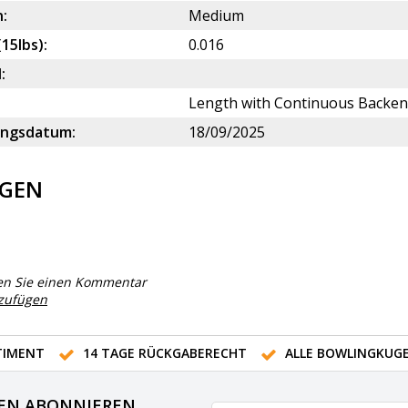
:
Medium
(15lbs):
0.016
:
Length with Continuous Backe
ungsdatum:
18/09/2025
GEN
en Sie einen Kommentar
nzufügen
IMENT
14 TAGE RÜCKGABERECHT
ALLE BOWLINGKUG
EN ABONNIEREN