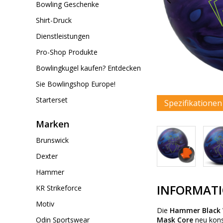
Bowling Geschenke
Shirt-Druck
Dienstleistungen
Pro-Shop Produkte
Bowlingkugel kaufen? Entdecken
Sie Bowlingshop Europe!
Starterset
Spezifikatione
Marken
Brunswick
Dexter
Hammer
INFORMAT
KR Strikeforce
Motiv
Die
Hammer Black 
Odin Sportswear
Mask Core
neu konst