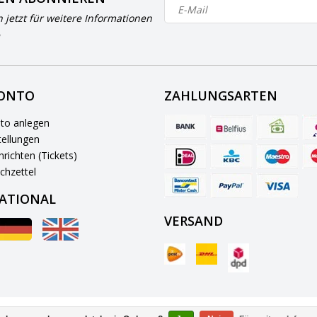
h jetzt für weitere Informationen
KONTO
ZAHLUNGSARTEN
to anlegen
ellungen
richten (Tickets)
chzettel
ATIONAL
VERSAND
© Copyright 2026 BowlingShopEurope