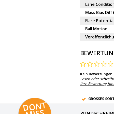
Lane Condition
Mass Bias Diff 
Flare Potential
Ball Motion:
Veröffentlich
BEWERTUN
Kein Bewertungen
Lesen oder schreib
Ihre Bewertung hi
GROSSES SORT
D
O
N
T
MI
S
T
HI
S
RUNDSCHREIB