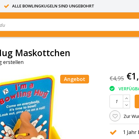
ALLE BOWLINGKUGELN SIND UNGEBOHRT
Hug Maskottchen
 erstellen
€1
€4,95
Angebot
VERFÜGB
Zur Wun
1 Jahr