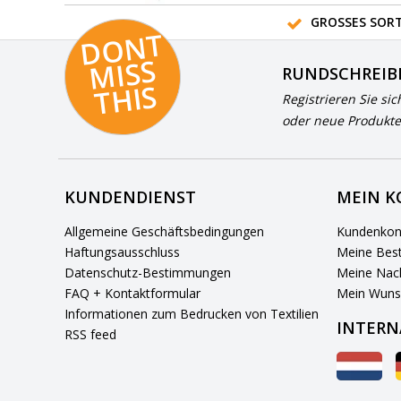
GROSSES SORT
D
O
N
T
MI
S
T
HI
S
RUNDSCHREIB
S
Registrieren Sie sic
oder neue Produkte
KUNDENDIENST
MEIN 
Allgemeine Geschäftsbedingungen
Kundenkon
Haftungsausschluss
Meine Best
Datenschutz-Bestimmungen
Meine Nach
FAQ + Kontaktformular
Mein Wuns
Informationen zum Bedrucken von Textilien
INTERN
RSS feed