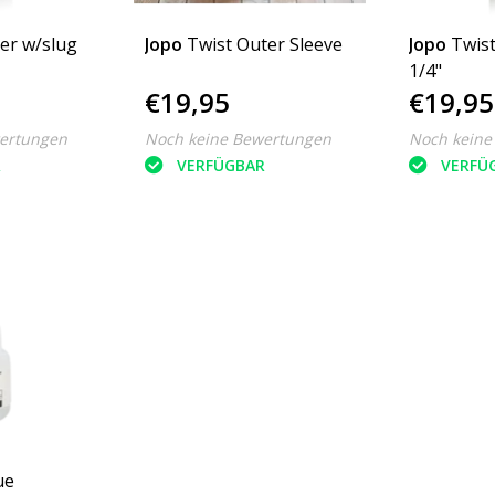
er w/slug
Jopo
Twist Outer Sleeve
Jopo
Twist
1/4"
€19,95
€19,95
ertungen
Noch keine Bewertungen
Noch keine
R
VERFÜGBAR
VERFÜ
ue