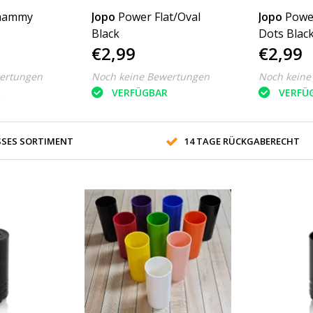
hammy
Jopo
Power Flat/Oval
Jopo
Powe
Black
Dots Blac
€2,99
€2,99
ertungen
Noch keine Bewertungen
Noch keine
R
VERFÜGBAR
VERFÜ
SES SORTIMENT
14 TAGE RÜCKGABERECHT