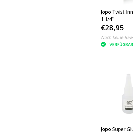
Jopo
Twist Inn
1 1/4"
€28,95
Noch keine Bew
VERFÜGBA
Jopo
Super Gl