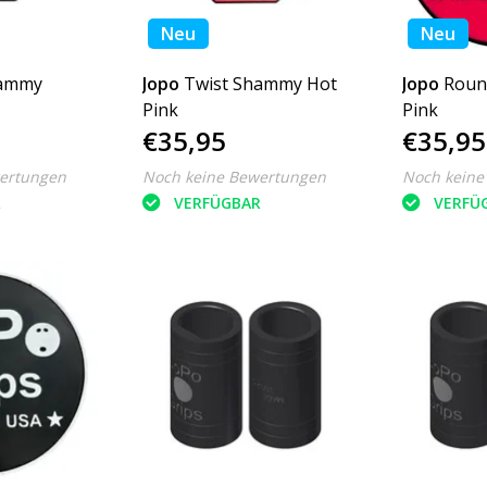
Neu
Neu
hammy
Jopo
Twist Shammy Hot
Jopo
Roun
Pink
Pink
€35,95
€35,95
ertungen
Noch keine Bewertungen
Noch keine
R
VERFÜGBAR
VERFÜ