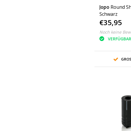
Jopo
Round S
Schwarz
€35,95
Noch keine Bew
VERFÜGBA
GROS