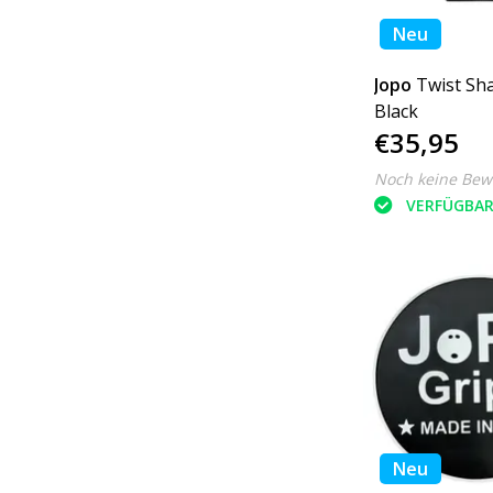
Neu
Jopo
Twist S
Black
€35,95
Noch keine Bew
VERFÜGBA
Neu