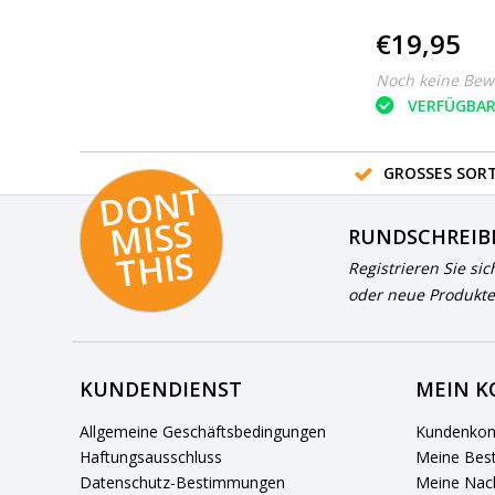
€19,95
Noch keine Bew
VERFÜGBA
GROSSES SORT
D
O
N
T
MI
S
T
HI
S
RUNDSCHREIB
S
Registrieren Sie sic
oder neue Produkte
KUNDENDIENST
MEIN 
Allgemeine Geschäftsbedingungen
Kundenkon
Haftungsausschluss
Meine Best
Datenschutz-Bestimmungen
Meine Nach