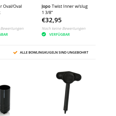
r Oval/Oval
Jopo
Twist Inner w/slug
k
1 3/8"
€32,95
 Bewertungen
Noch keine Bewertungen
GBAR
VERFÜGBAR
ALLE BOWLINGKUGELN SIND UNGEBOHRT