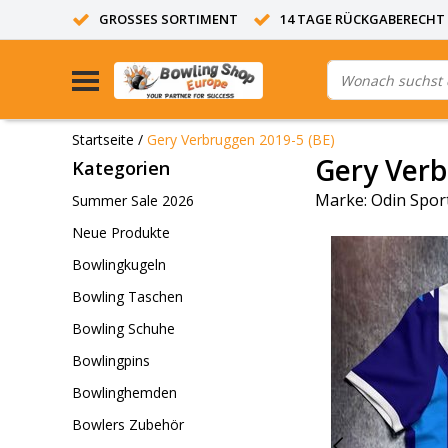
GROSSES SORTIMENT
14 TAGE RÜCKGABERECHT
Startseite
/
Gery Verbruggen 2019-5 (BE)
Gery Verb
Kategorien
Marke:
Odin Spor
Summer Sale 2026
Neue Produkte
Bowlingkugeln
Bowling Taschen
Bowling Schuhe
Bowlingpins
Bowlinghemden
Bowlers Zubehör