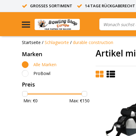
GROSSES SORTIMENT
14 TAGE RÜCKGABERECHT
Startseite
/
Schlagworte
/
durable construction
Artikel m
Marken
Alle Marken
ProBowl
Preis
Min: €
0
Max: €
150