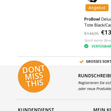
Angebot
ProBowl
Delux
Tote Black/Ca
€13
€144,95
Noch keine Bew
VERFÜGBA
GROSSES SORT
D
O
N
T
MI
S
T
HI
S
RUNDSCHREIB
S
Registrieren Sie sic
oder neue Produkte
KUNDENDIENST
MEIN 