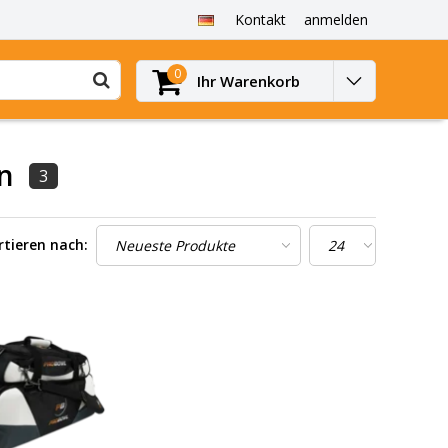
Kontakt
anmelden
0
Ihr Warenkorb
on
3
rtieren nach: