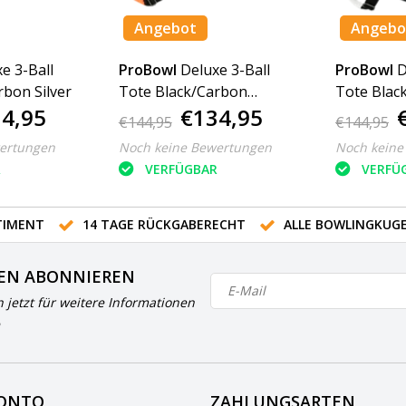
Angebot
Angebo
e 3-Ball
ProBowl
Deluxe 3-Ball
ProBowl
D
rbon Silver
Tote Black/Carbon
Tote Blac
4,95
€134,95
Orange
€144,95
€144,95
ertungen
Noch keine Bewertungen
Noch keine
R
VERFÜGBAR
VERFÜ
IMENT
14 TAGE RÜCKGABERECHT
ALLE BOWLINGKUG
EN ABONNIEREN
h jetzt für weitere Informationen
KONTO
ZAHLUNGSARTEN