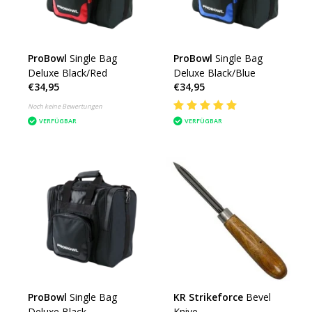
ProBowl
Single Bag
ProBowl
Single Bag
Deluxe Black/Red
Deluxe Black/Blue
€34,95
€34,95
Noch keine Bewertungen
VERFÜGBAR
VERFÜGBAR
ProBowl
Single Bag
KR Strikeforce
Bevel
Deluxe Black
Knive