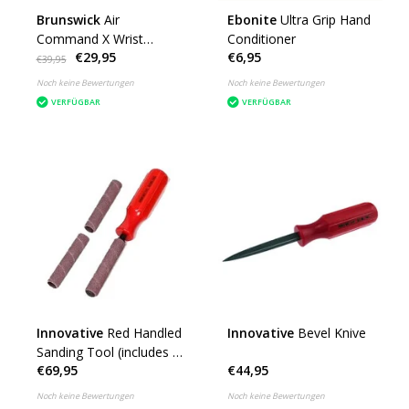
Brunswick
Air
Ebonite
Ultra Grip Hand
Command X Wrist
Conditioner
€29,95
€6,95
Positioner
€39,95
Noch keine Bewertungen
Noch keine Bewertungen
VERFÜGBAR
VERFÜGBAR
Innovative
Red Handled
Innovative
Bevel Knive
Sanding Tool (includes 3
€69,95
€44,95
sanding sleeves)
Noch keine Bewertungen
Noch keine Bewertungen