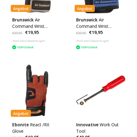
Angebot
Angebot
Brunswick
Air
Brunswick
Air
Command Wrist
Command Wrist
€19,95
€19,95
Positioner Grey
Positioner Blue
€29,95
€29,95
Noch keine Bewertungen
Noch keine Bewertungen
VERFÜGBAR
VERFÜGBAR
Angebot
Ebonite
React /RX
Innovative
Work Out
Glove
Tool