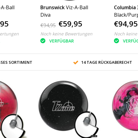
-A-Ball
Brunswick
Viz-A-Ball
Columbia 
Diva
Black/Purp
,95
€59,95
€94,95
€94,95
ertungen
Noch keine Bewertungen
Noch keine
R
VERFÜGBAR
VERFÜ
SES SORTIMENT
14 TAGE RÜCKGABERECHT