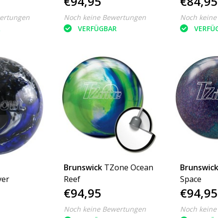
€94,95
€84,95
ertungen
Noch keine Bewertungen
Noch keine
R
VERFÜGBAR
VERFÜ
Brunswick
TZone Ocean
Brunswic
ver
Reef
Space
€94,95
€94,95
Noch keine Bewertungen
Noch keine