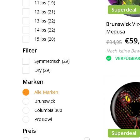
11 lbs
(19)
Superdeal
12 lbs
(21)
13 lbs
(22)
Brunswick
Viz
14 lbs
(22)
Medusa
€59
15 lbs
(20)
€94,95
Filter
Noch keine Bew
VERFÜGBA
Symmetrisch
(29)
Dry
(29)
Marken
Alle Marken
Brunswick
Columbia 300
ProBowl
Preis
Superdeal