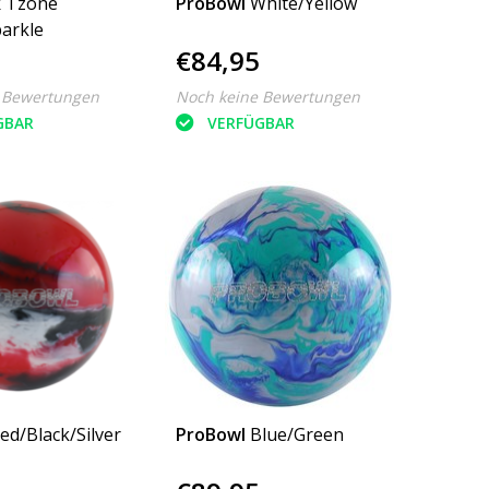
k
Tzone
ProBowl
White/Yellow
parkle
€84,95
 Bewertungen
Noch keine Bewertungen
GBAR
VERFÜGBAR
ed/Black/Silver
ProBowl
Blue/Green