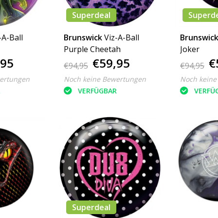
Superdeal
Superd
-A-Ball
Brunswick
Viz-A-Ball
Brunswic
Purple Cheetah
Joker
,95
€59,95
€
€94,95
€94,95
ertungen
Noch keine Bewertungen
Noch keine
R
VERFÜGBAR
VERFÜ
Superdeal