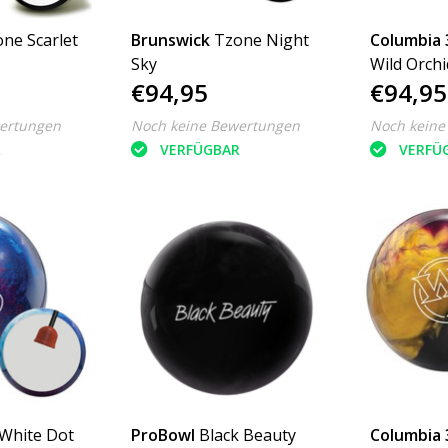
ne Scarlet
Brunswick
Tzone Night
Columbia 
Sky
Wild Orchi
€94,95
€94,95
ertungen
Noch keine Bewertungen
Noch keine
R
VERFÜGBAR
VERFÜ
White Dot
ProBowl
Black Beauty
Columbia 