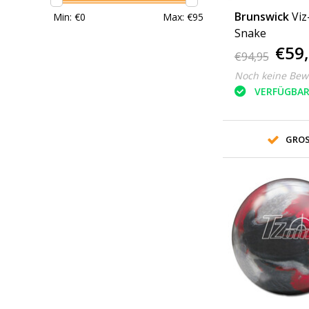
Brunswick
Viz
Min: €
0
Max: €
95
Snake
€59
€94,95
Noch keine Bew
VERFÜGBA
GROS