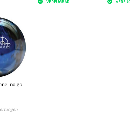
R
VERFÜGBAR
VERFÜ
ne Indigo
ertungen
R