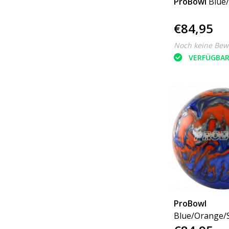
ProBowl
Blue/
€84,95
Noch keine Bew
VERFÜGBA
ProBowl
Blue/Orange/S