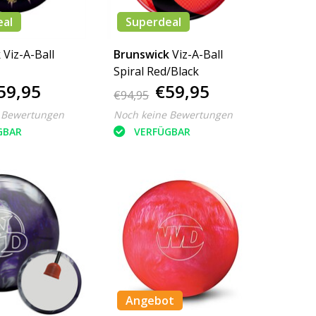
eal
Superdeal
k
Viz-A-Ball
Brunswick
Viz-A-Ball
Spiral Red/Black
59,95
€59,95
€94,95
 Bewertungen
Noch keine Bewertungen
GBAR
VERFÜGBAR
Angebot