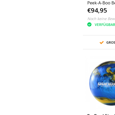
Peek-A-Boo B
€94,95
Noch keine Bew
VERFÜGBA
GROS