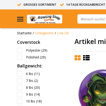
GROSSES SORTIMENT
14 TAGE RÜCKGABERECHT
Startseite
/
Schlagworte
/
Low Oil
Artikel m
Coverstock
Polyester
(29)
Polished
(29)
Ballgewicht:
6 lbs
(11)
7 lbs
(2)
8 lbs
(20)
9 lbs
(14)
10 lbs
(18)