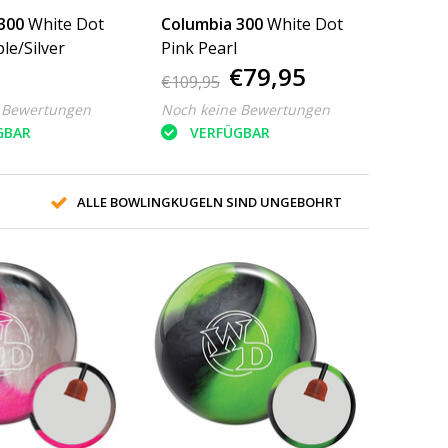
300
White Dot
Columbia 300
White Dot
le/Silver
Pink Pearl
€79,95
€109,95
 Bewertungen
Noch keine Bewertungen
GBAR
VERFÜGBAR
ALLE BOWLINGKUGELN SIND UNGEBOHRT