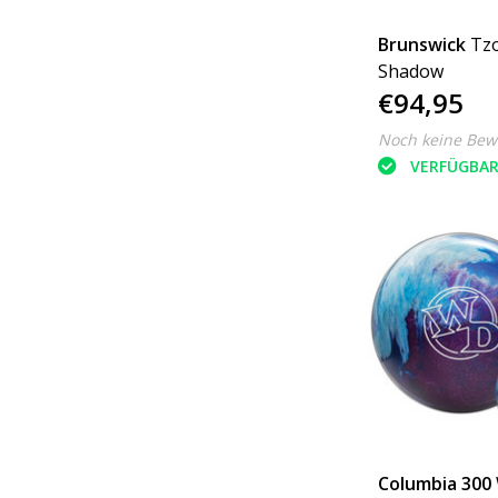
Brunswick
Tzo
Shadow
€94,95
Noch keine Bew
VERFÜGBA
Columbia 300