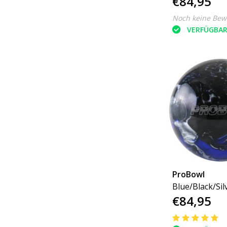
€84,95
Noch keine Bew
VERFÜGBA
ProBowl
Blue/Black/Sil
€84,95