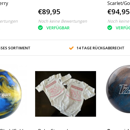
erry
Scarlet/Go
€89,95
€94,95
ertungen
Noch keine Bewertungen
Noch keine
R
VERFÜGBAR
VERFÜ
SES SORTIMENT
14 TAGE RÜCKGABERECHT