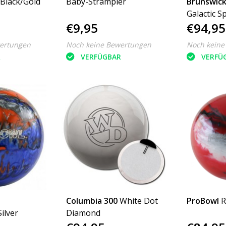
Black/Gold
Baby-Strampler
Brunswic
Galactic S
€9,95
€94,95
ertungen
Noch keine Bewertungen
Noch keine
R
VERFÜGBAR
VERFÜ
Columbia 300
White Dot
ProBowl
R
ilver
Diamond