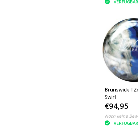
VERFÜGBA
Brunswick
TZo
Swirl
€94,95
Noch keine Bew
VERFÜGBA