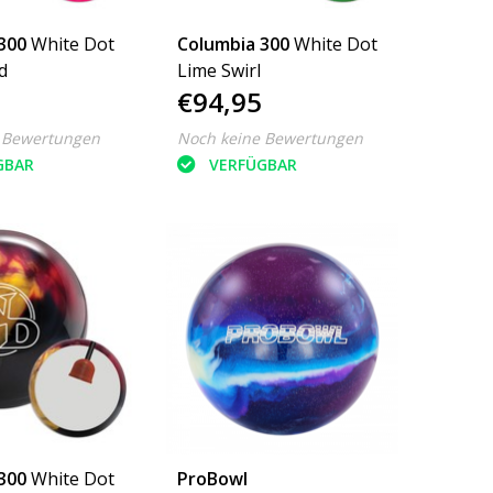
300
White Dot
Columbia 300
White Dot
d
Lime Swirl
€94,95
 Bewertungen
Noch keine Bewertungen
GBAR
VERFÜGBAR
300
White Dot
ProBowl