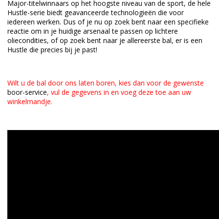
Major-titelwinnaars op het hoogste niveau van de sport, de hele
Hustle-serie biedt geavanceerde technologieën die voor
iedereen werken. Dus of je nu op zoek bent naar een specifieke
reactie om in je huidige arsenaal te passen op lichtere
oliecondities, of op zoek bent naar je allereerste bal, er is een
Hustle die precies bij je past!
Wilt u de bal door ons laten boren, kies dan voor de gewenste
boor-service
, vul de gegevens in en voeg deze toe aan uw
winkelmandje.