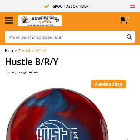
GROOT ASSORTIMENT
0
14 DAGEN RETOUR RECHT
ALLE BOWLINGBALLEN ZIJN ONGEBOORD
Home
/
Hustle B/R/Y
Hustle B/R/Y
|
Schrijf je eigen review
Aanbieding