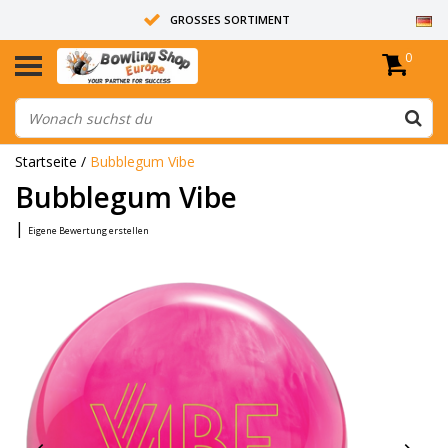
GROSSES SORTIMENT
0
14 TAGE RÜCKGABERECHT
ALLE BOWLINGKUGELN SIND UNGEBOHRT
Startseite
/
Bubblegum Vibe
Bubblegum Vibe
|
Eigene Bewertung erstellen