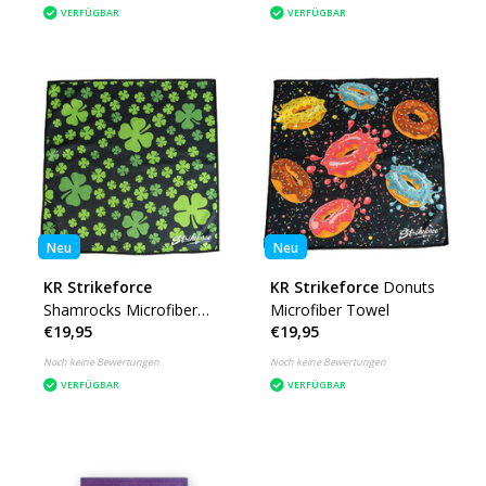
VERFÜGBAR
VERFÜGBAR
Neu
Neu
KR Strikeforce
KR Strikeforce
Donuts
Shamrocks Microfiber
Microfiber Towel
€19,95
€19,95
Towel
Noch keine Bewertungen
Noch keine Bewertungen
VERFÜGBAR
VERFÜGBAR