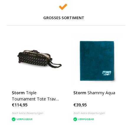
GROSSES SORTIMENT
Storm
Triple
Storm
Shammy Aqua
Tournament Tote Travel
€114,95
€39,95
Dye Sub
Noch keine Bewertungen
Noch keine Bewertungen
VERFÜGBAR
VERFÜGBAR