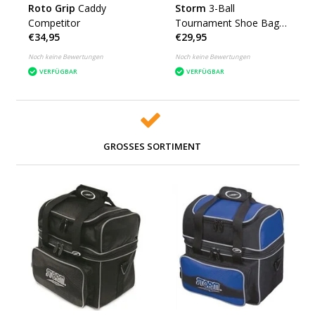
Roto Grip
Caddy
Storm
3-Ball
Competitor
Tournament Shoe Bag
€34,95
€29,95
DYE
Noch keine Bewertungen
Noch keine Bewertungen
VERFÜGBAR
VERFÜGBAR
GROSSES SORTIMENT