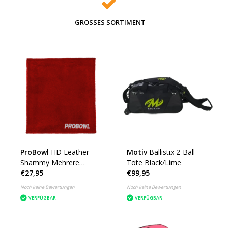
GROSSES SORTIMENT
ProBowl
HD Leather
Motiv
Ballistix 2-Ball
Shammy Mehrere
Tote Black/Lime
€27,95
€99,95
Farben
Noch keine Bewertungen
Noch keine Bewertungen
VERFÜGBAR
VERFÜGBAR