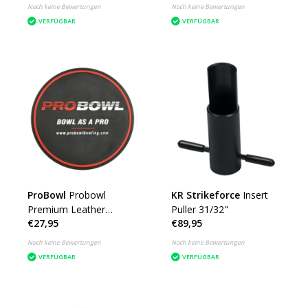
Noch keine Bewertungen
Noch keine Bewertungen
VERFÜGBAR
VERFÜGBAR
ProBowl
Probowl
KR Strikeforce
Insert
Premium Leather
Puller 31/32"
€27,95
€89,95
Shammy Disc
Noch keine Bewertungen
Noch keine Bewertungen
VERFÜGBAR
VERFÜGBAR