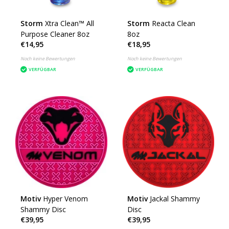
Storm
Xtra Clean™ All
Storm
Reacta Clean
Purpose Cleaner 8oz
8oz
€14,95
€18,95
Noch keine Bewertungen
Noch keine Bewertungen
VERFÜGBAR
VERFÜGBAR
Motiv
Hyper Venom
Motiv
Jackal Shammy
Shammy Disc
Disc
€39,95
€39,95