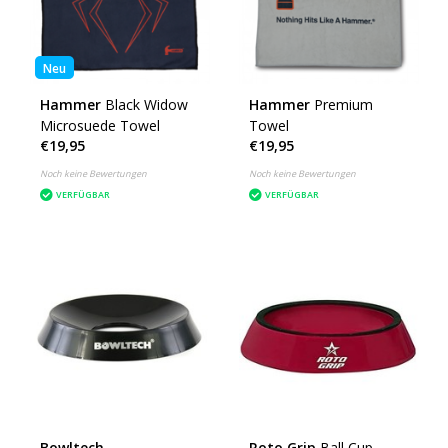
Neu
Hammer
Black Widow
Hammer
Premium
Microsuede Towel
Towel
€19,95
€19,95
Noch keine Bewertungen
Noch keine Bewertungen
VERFÜGBAR
VERFÜGBAR
Bowltech
Roto Grip
Ball Cup