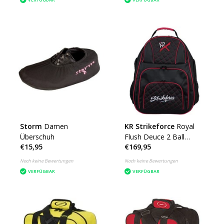
Storm
Damen
KR Strikeforce
Royal
Überschuh
Flush Deuce 2 Ball
€15,95
€169,95
Backpack
Noch keine Bewertungen
Noch keine Bewertungen
VERFÜGBAR
VERFÜGBAR