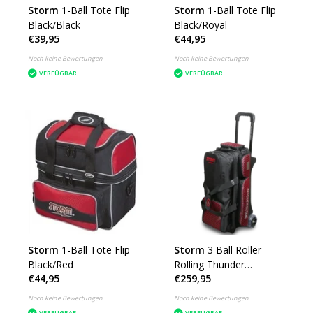
Storm
1-Ball Tote Flip
Storm
1-Ball Tote Flip
Black/Black
Black/Royal
€39,95
€44,95
Noch keine Bewertungen
Noch keine Bewertungen
VERFÜGBAR
VERFÜGBAR
Storm
1-Ball Tote Flip
Storm
3 Ball Roller
Black/Red
Rolling Thunder
€44,95
€259,95
Checkered Black/Red
Noch keine Bewertungen
Noch keine Bewertungen
VERFÜGBAR
VERFÜGBAR