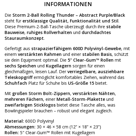
INFORMATIONEN
Die
Storm 2-Ball Rolling Thunder – Abstract Purple/Black
steht für
erstklassige Qualität, Funktionalität und Stil
.
Diese Premium-2-Ball-Tasche überzeugt durch ihre
stabile
Bauweise
,
ruhiges Rollverhalten
und
durchdachtes
Stauraumkonzept
.
Gefertigt aus
strapazierfähigem 600D Polyvinyl-Gewebe
, mit
einem
verstärkten Rahmen
und einer
stabilen Basis
, schützt
sie dein Equipment optimal. Die
5" Clear-Gum™ Rollen
mit
sechs Speichen
und
Kugellagern
sorgen für einen
gleichmäßigen, leisen Lauf. Der
verriegelbare, ausziehbare
Teleskopgriff
ermöglicht komfortables Ziehen, während das
Schuhfach
Platz für Schuhe bis
US-Größe 15
bietet.
Mit
großen Storm Bolt-Zippern
,
verstärkten Nähten
,
mehreren Fächern
, einer
Metall-Storm-Plakette
und
zweifarbigen Sticklogos
bietet diese Tasche alles, was
Bowlingspieler brauchen – robust und elegant zugleich.
Material:
600D Polyvinyl
Abmessungen:
30 × 46 × 58 cm (12” × 18” × 23”)
Rollen:
5" Clear-Gum™ Rollen mit Kugellagern