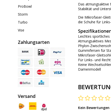
Das atmungsaktive M
ProBowl
Stabilität und Unters
Storm
Die Mikrofaser-Glei
die Schuhe für Link
Turbo
Vise
Spezifikatione
Leichtes sportliches
Atmungsaktives Mes
Zahlungsarten
Phylon-Zwischensoh
Gummifersen für Stab
Mikrofaser-Gleitsoh
Für Links- und Rech
Keine Wechselsohle
Damenmodell
BEWERTUN
Versand
Kein Bewertungen