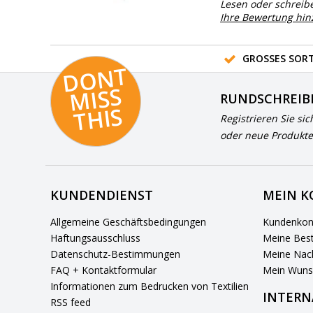
Lesen oder schreib
Ihre Bewertung hi
GROSSES SORT
D
O
N
T
MI
S
T
HI
S
RUNDSCHREIB
S
Registrieren Sie sic
oder neue Produkte
KUNDENDIENST
MEIN 
Allgemeine Geschäftsbedingungen
Kundenkon
Haftungsausschluss
Meine Best
Datenschutz-Bestimmungen
Meine Nach
FAQ + Kontaktformular
Mein Wuns
Informationen zum Bedrucken von Textilien
INTERN
RSS feed