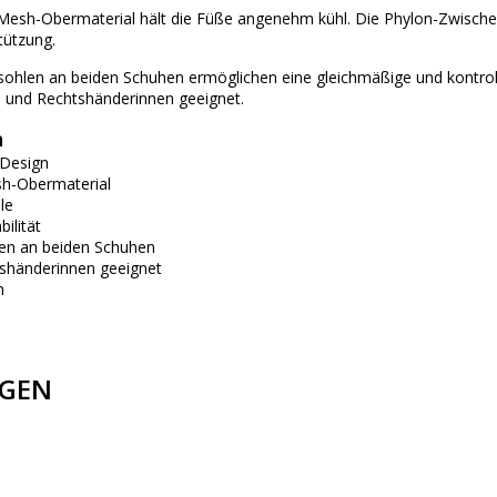
esh-Obermaterial hält die Füße angenehm kühl. Die Phylon-Zwischen
tützung.
tsohlen an beiden Schuhen ermöglichen eine gleichmäßige und kontroll
s- und Rechtshänderinnen geeignet.
n
 Design
h-Obermaterial
le
ilität
len an beiden Schuhen
tshänderinnen geeignet
n
GEN