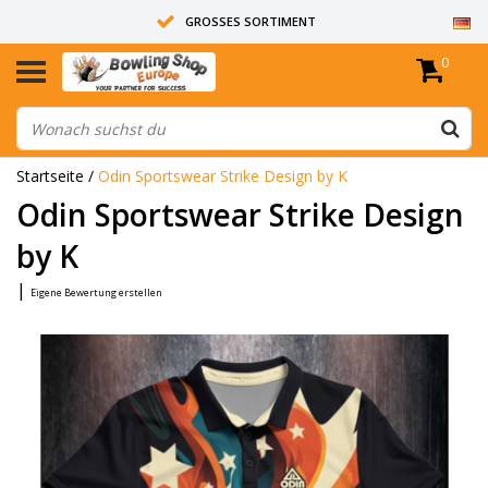
GROSSES SORTIMENT
0
14 TAGE RÜCKGABERECHT
ALLE BOWLINGKUGELN SIND UNGEBOHRT
Startseite
/
Odin Sportswear Strike Design by K
Odin Sportswear Strike Design
by K
|
Eigene Bewertung erstellen