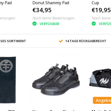
my Pad
Donut Shammy Pad
Cup
€34,95
€19,95
ertungen
Noch keine Bewertungen
Noch keine
R
VERFÜGBAR
VERFÜ
SES SORTIMENT
14 TAGE RÜCKGABERECHT
Angebo