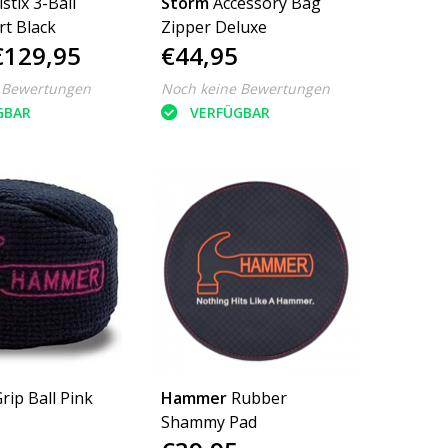
istix 3-Ball
Storm
Accessory Bag
rt Black
Zipper Deluxe
€129,95
€44,95
 Bewertungen
Noch keine Bewertungen
GBAR
VERFÜGBAR
rip Ball Pink
Hammer
Rubber
Shammy Pad