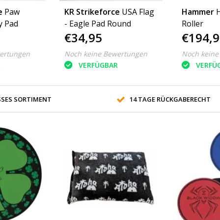
e
Paw
KR Strikeforce
USA Flag
Hammer
H
y Pad
- Eagle Pad Round
Roller
€34,95
€194,9
ertungen
Noch keine Bewertungen
Noch keine
R
VERFÜGBAR
VERFÜ
SES SORTIMENT
14 TAGE RÜCKGABERECHT