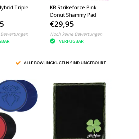
ybrid Triple
KR Strikeforce
Pink
Donut Shammy Pad
5
€29,95
 Bewertungen
Noch keine Bewertungen
GBAR
VERFÜGBAR
ALLE BOWLINGKUGELN SIND UNGEBOHRT