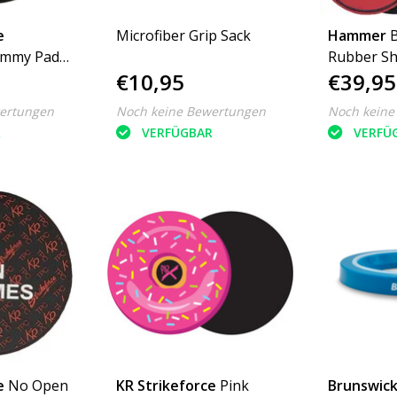
e
Microfiber Grip Sack
Hammer
ammy Pad
Rubber S
€10,95
€39,95
ertungen
Noch keine Bewertungen
Noch keine
R
VERFÜGBAR
VERFÜ
e
No Open
KR Strikeforce
Pink
Brunswic