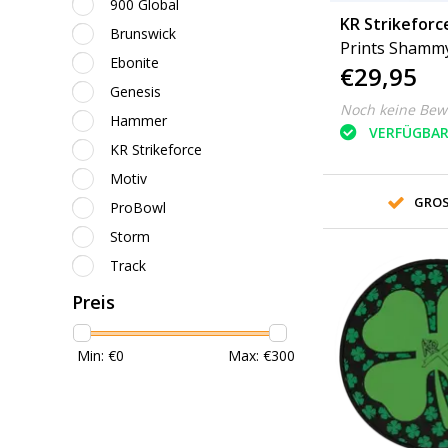
900 Global
KR Strikeforc
Brunswick
Prints Shamm
Ebonite
€29,95
Genesis
Noch keine Bew
Hammer
VERFÜGBA
KR Strikeforce
Motiv
GROS
ProBowl
Storm
Track
Preis
Min: €
0
Max: €
300