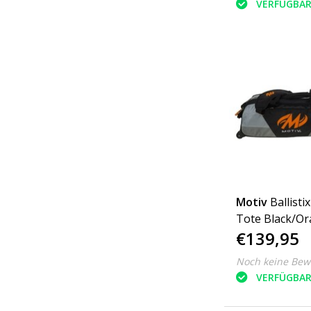
VERFÜGBA
Motiv
Ballistix
Tote Black/O
€139,95
Noch keine Bew
VERFÜGBA