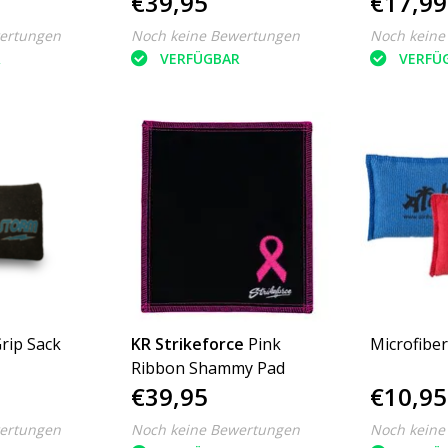
€39,95
€17,99
ertungen
Noch keine Bewertungen
Noch keine
R
VERFÜGBAR
VERFÜ
rip Sack
KR Strikeforce
Pink
Microfiber
Ribbon Shammy Pad
€39,95
€10,95
ertungen
Noch keine Bewertungen
Noch keine