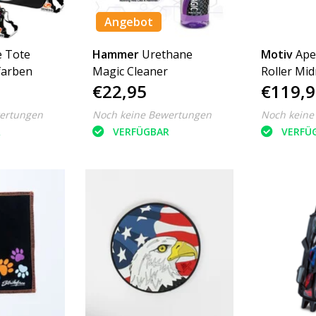
Angebot
e Tote
Hammer
Urethane
Motiv
Ape
farben
Magic Cleaner
Roller Mid
€22,95
€119,9
ertungen
Noch keine Bewertungen
Noch keine
R
VERFÜGBAR
VERFÜ