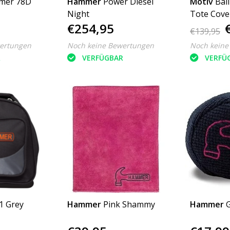
mer 78D
Hammer
Power Diesel
Motiv
Ball
Night
Tote Cove
€254,95
€139,95
ertungen
Noch keine Bewertungen
Noch keine
R
VERFÜGBAR
VERFÜ
1 Grey
Hammer
Pink Shammy
Hammer
G