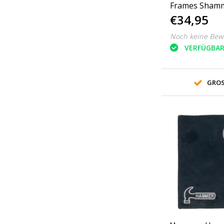
Frames Sham
€34,95
Noch keine Bew
VERFÜGBA
GROS