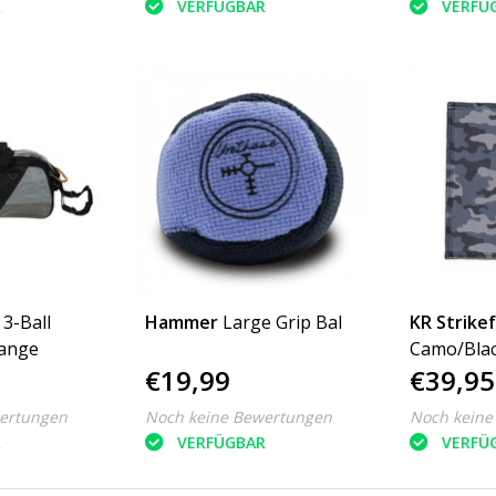
R
VERFÜGBAR
VERFÜ
 3-Ball
Hammer
Large Grip Bal
KR Strike
range
€19,99
€39,95
ertungen
Noch keine Bewertungen
Noch keine
R
VERFÜGBAR
VERFÜ