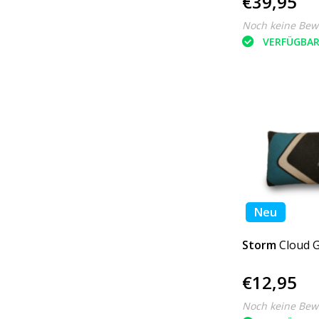
€39,95
Noch keine Bew
VERFÜGBA
Neu
Storm
Cloud G
€12,95
Noch keine Bew