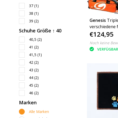
37
(1)
38
(1)
Genesis
Tripl
39
(2)
verschiedene 
Schuhe Größe ↑ 40
€124,95
40,5
(2)
Noch keine Bew
41
(2)
VERFÜGBA
41,5
(1)
42
(2)
43
(2)
44
(2)
45
(2)
46
(2)
Marken
Alle Marken