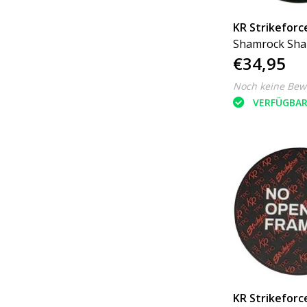
KR Strikeforc
Shamrock Sh
€34,95
Round
Noch keine Bew
VERFÜGBA
KR Strikeforc