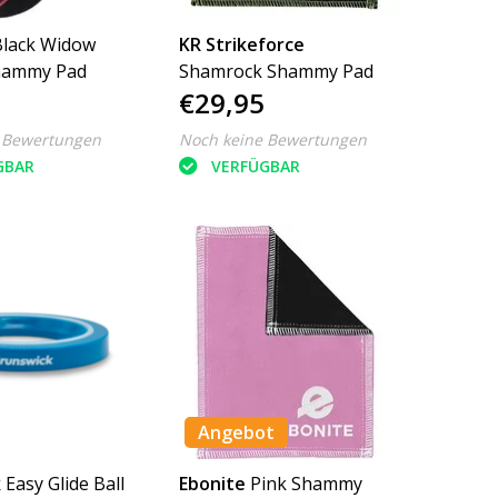
Black Widow
KR Strikeforce
hammy Pad
Shamrock Shammy Pad
€29,95
 Bewertungen
Noch keine Bewertungen
GBAR
VERFÜGBAR
Angebot
k
Easy Glide Ball
Ebonite
Pink Shammy