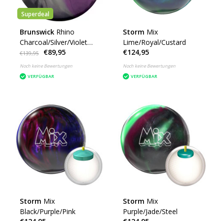
Superdeal
Brunswick
Rhino
Storm
Mix
Charcoal/Silver/Violet
Lime/Royal/Custard
€89,95
€124,95
Pearl
€139,95
Noch keine Bewertungen
Noch keine Bewertungen
VERFÜGBAR
VERFÜGBAR
Storm
Mix
Storm
Mix
Black/Purple/Pink
Purple/Jade/Steel