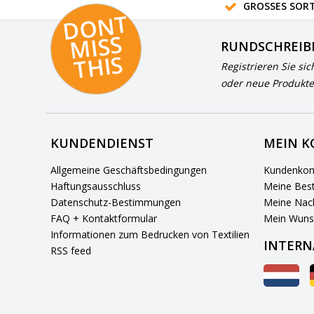
GROSSES SORT
D
O
N
T
MI
S
T
HI
S
RUNDSCHREIB
S
Registrieren Sie sic
oder neue Produkte
KUNDENDIENST
MEIN 
Allgemeine Geschäftsbedingungen
Kundenkon
Haftungsausschluss
Meine Best
Datenschutz-Bestimmungen
Meine Nach
FAQ + Kontaktformular
Mein Wuns
Informationen zum Bedrucken von Textilien
INTERN
RSS feed