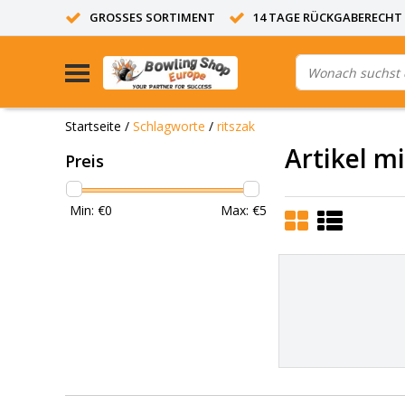
GROSSES SORTIMENT
14 TAGE RÜCKGABERECHT
Startseite
/
Schlagworte
/
ritszak
Artikel m
Preis
Min: €
0
Max: €
5