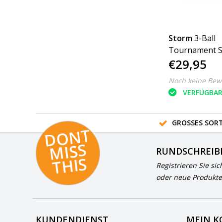
Storm
3-Ball
Tournament 
€29,95
DYE
Noch keine Bew
VERFÜGBA
GROSSES SORT
D
O
N
T
MI
S
T
HI
S
RUNDSCHREIB
S
Registrieren Sie sic
oder neue Produkte
KUNDENDIENST
MEIN 