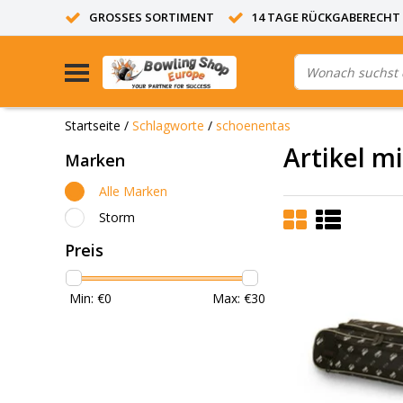
GROSSES SORTIMENT
14 TAGE RÜCKGABERECHT
Startseite
/
Schlagworte
/
schoenentas
Artikel m
Marken
Alle Marken
Storm
Preis
Min: €
0
Max: €
30